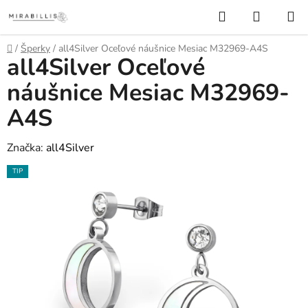
Prejsť
Hľadať
NÁKUP
na
KOŠÍK
obsah
Domov
/
Šperky
/
all4Silver Oceľové náušnice Mesiac M32969-A4S
all4Silver Oceľové
náušnice Mesiac M32969-
A4S
Značka:
all4Silver
TIP