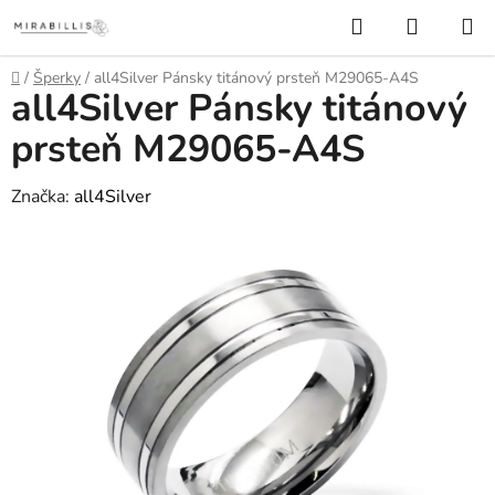
Prejsť
Hľadať
NÁKUP
na
KOŠÍK
obsah
Domov
/
Šperky
/
all4Silver Pánsky titánový prsteň M29065-A4S
all4Silver Pánsky titánový
prsteň M29065-A4S
Značka:
all4Silver