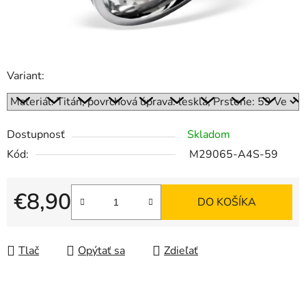
Variant:
Dostupnosť
Skladom
Kód:
M29065-A4S-59
€8,90
DO KOŠÍKA
Jednotková cena:
Tlač
Opýtať sa
Zdieľať