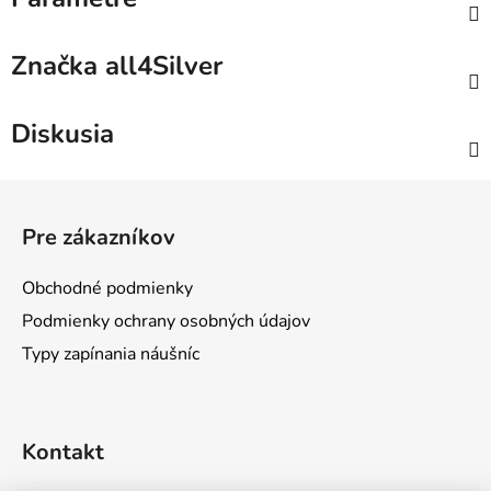
Značka
all4Silver
Diskusia
Z
á
Pre zákazníkov
p
ä
Obchodné podmienky
t
Podmienky ochrany osobných údajov
i
Typy zapínania náušníc
e
Kontakt