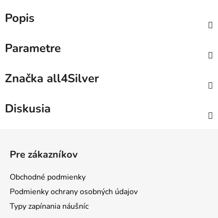
Popis
Parametre
Značka
all4Silver
Diskusia
Z
á
Pre zákazníkov
p
ä
Obchodné podmienky
t
Podmienky ochrany osobných údajov
i
Typy zapínania náušníc
e