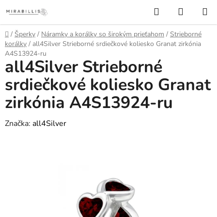
Prejsť
Hľadať
NÁKUP
na
KOŠÍK
obsah
Domov
/
Šperky
/
Náramky a korálky so širokým prieťahom
/
Strieborné
korálky
/
all4Silver Strieborné srdiečkové koliesko Granat zirkónia
A4S13924-ru
all4Silver Strieborné
srdiečkové koliesko Granat
zirkónia A4S13924-ru
Značka:
all4Silver