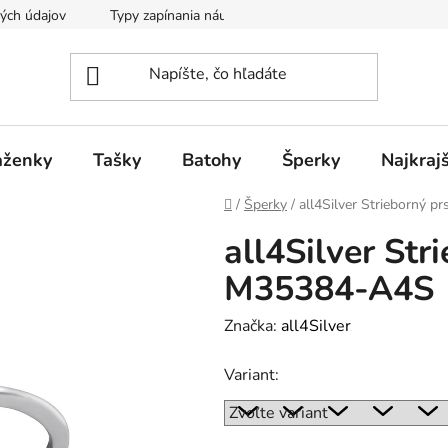
ých údajov
Typy zapínania náušníc
aženky
Tašky
Batohy
Šperky
Najkraj
Domov
/
Šperky
/
all4Silver Strieborný 
all4Silver Str
M35384-A4S
Značka:
all4Silver
Variant: