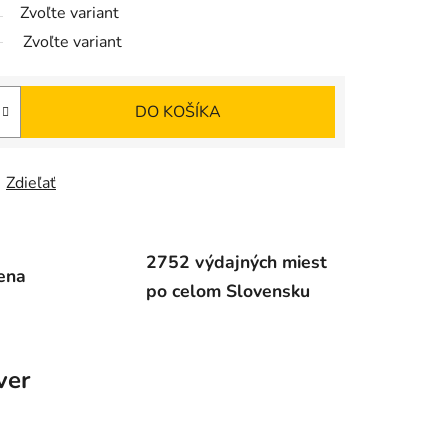
Zvoľte variant
Zvoľte variant
DO KOŠÍKA
Zdieľať
2752 výdajných miest
ena
po celom Slovensku
ver