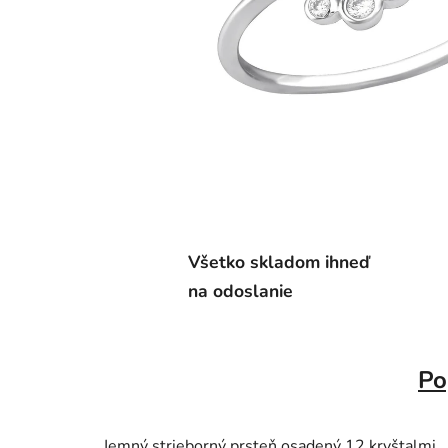
Všetko skladom ihneď
na odoslanie
Po
Jemný strieborný prsteň osadený 12 kryštalmi.