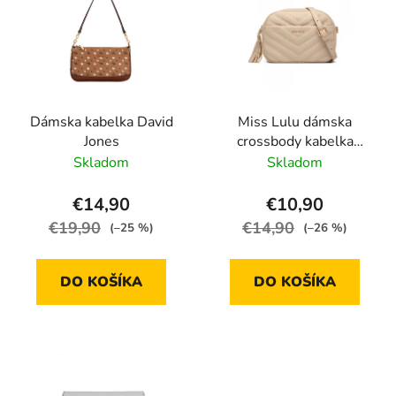
Dámska kabelka David
Miss Lulu dámska
Jones
crossbody kabelka
LA2119 - (béžová)
Skladom
Skladom
€14,90
€10,90
€19,90
€14,90
(–25 %)
(–26 %)
DO KOŠÍKA
DO KOŠÍKA