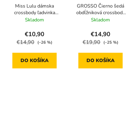
Miss Lulu dámska
GROSSO Čierno šedá
crossbody ľadvinka
obdĺžniková crossbody
LB2307 BG
kabelka
Skladom
Skladom
C18SM008GRAY
€10,90
€14,90
€14,90
€19,90
(–26 %)
(–25 %)
DO KOŠÍKA
DO KOŠÍKA