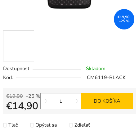
€19,90
–25 %
Dostupnosť
Skladom
Kód:
CM6119-BLACK
€19,90
–25 %
DO KOŠÍKA
€14,90
Jednotková cena:
Tlač
Opýtať sa
Zdieľať