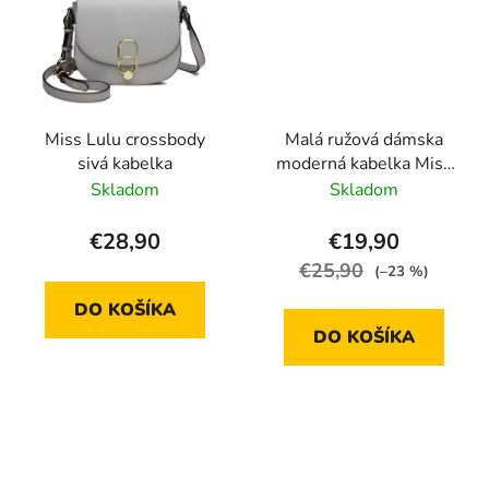
Miss Lulu crossbody
Malá ružová dámska
sivá kabelka
moderná kabelka Miss
Lulu
Skladom
Skladom
€28,90
€19,90
€25,90
(–23 %)
DO KOŠÍKA
DO KOŠÍKA