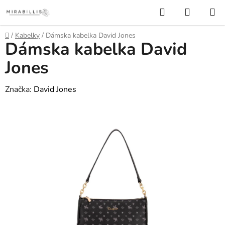
Prejsť
Hľadať
NÁKUP
na
KOŠÍK
obsah
Domov
/
Kabelky
/
Dámska kabelka David Jones
Dámska kabelka David
Jones
Značka:
David Jones