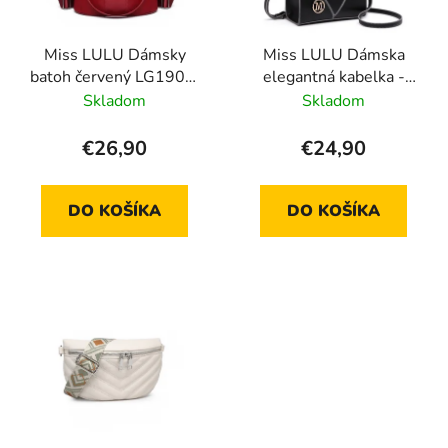
Miss LULU Dámsky
Miss LULU Dámska
batoh červený LG1903,
elegantná kabelka -
9l
čierna
Skladom
Skladom
€26,90
€24,90
DO KOŠÍKA
DO KOŠÍKA