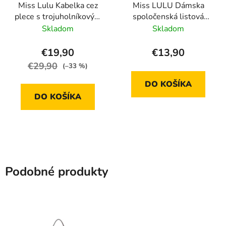
Miss Lulu Kabelka cez
Miss LULU Dámska
plece s trojuholníkovým
spoločenská listová
detailom
kabelka LP2306 -
Skladom
Skladom
ružová
€19,90
€13,90
€29,90
(–33 %)
DO KOŠÍKA
DO KOŠÍKA
Podobné produkty