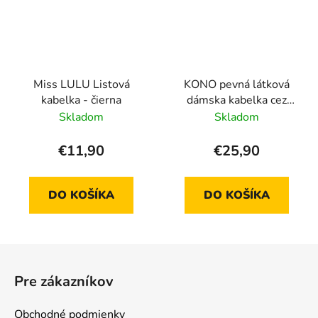
Miss LULU Listová
KONO pevná látková
kabelka - čierna
dámska kabelka cez
rameno - Fuchsia
Skladom
Skladom
€11,90
€25,90
DO KOŠÍKA
DO KOŠÍKA
Z
á
Pre zákazníkov
p
ä
Obchodné podmienky