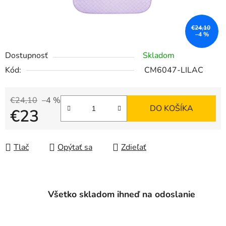
€24,10
–4 %
Dostupnosť
Skladom
Kód:
CM6047-LILAC
€24,10
–4 %
DO KOŠÍKA
€23
Jednotková cena:
Tlač
Opýtať sa
Zdieľať
Všetko skladom ihneď na odoslanie