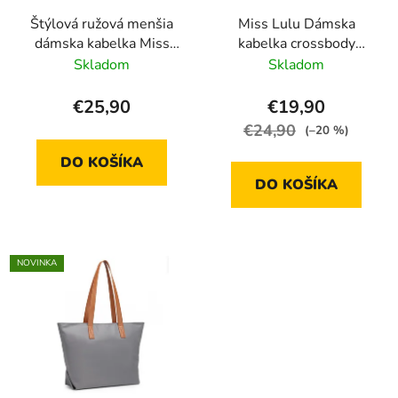
Štýlová ružová menšia
Miss Lulu Dámska
dámska kabelka Miss
kabelka crossbody
Lulu
ružová - CHIC
Skladom
Skladom
€25,90
€19,90
€24,90
(–20 %)
DO KOŠÍKA
DO KOŠÍKA
NOVINKA