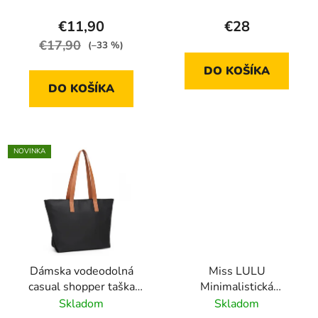
YH1633
€11,90
€28
€17,90
(–33 %)
DO KOŠÍKA
DO KOŠÍKA
NOVINKA
Dámska vodeodolná
Miss LULU
casual shopper taška
Minimalistická
LH2240- čierna - 14L
elegantná kabelka
Skladom
Skladom