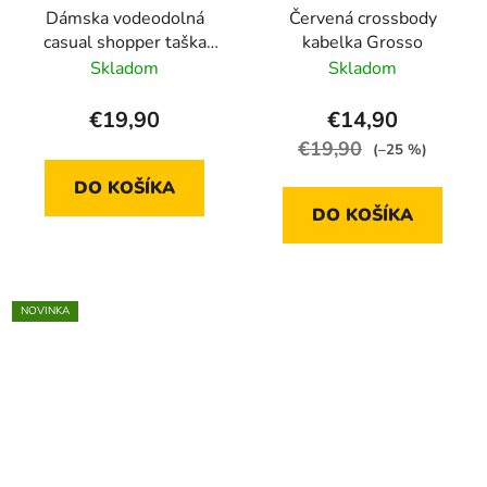
Dámska vodeodolná
Červená crossbody
casual shopper taška
kabelka Grosso
LH2240- šedá - 14L
Skladom
Skladom
€19,90
€14,90
€19,90
(–25 %)
DO KOŠÍKA
DO KOŠÍKA
NOVINKA