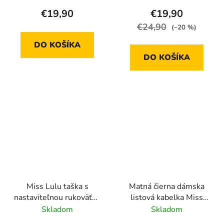
LG2324 - hnedá
€19,90
€19,90
€24,90
(–20 %)
DO KOŠÍKA
DO KOŠÍKA
Miss Lulu taška s
Matná čierna dámska
nastaviteľnou rukoväťou
listová kabelka Miss
LM1642 - čierna
Lulu
Skladom
Skladom