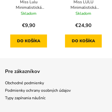
Miss Lulu
Miss LULU
Minimalistická
Minimalistická
vodeodolná crossbody
elegantná kabelka
Skladom
Skladom
kabelka S2415 - zelená
LG2324 čierna
€9,90
€24,90
DO KOŠÍKA
DO KOŠÍKA
Z
á
Pre zákazníkov
p
ä
Obchodné podmienky
t
Podmienky ochrany osobných údajov
i
Typy zapínania náušníc
e