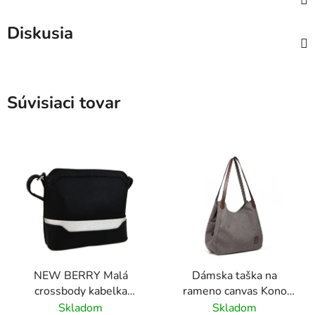
Diskusia
Súvisiaci tovar
NEW BERRY Malá
Dámska taška na
crossbody kabelka
rameno canvas Kono
čierno-strieborná
Saviora L sivá
Skladom
Skladom