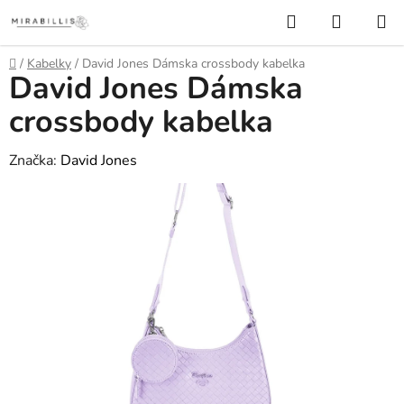
Prejsť
Hľadať
NÁKUP
na
KOŠÍK
obsah
Domov
/
Kabelky
/
David Jones Dámska crossbody kabelka
David Jones Dámska
crossbody kabelka
Značka:
David Jones