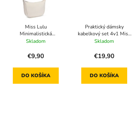
Miss Lulu
Praktický dámsky
Minimalistická
kabelkový set 4v1 Miss
vodeodolná crossbody
Lulu béžová
Skladom
Skladom
kabelka S2415 - béžová
€9,90
€19,90
DO KOŠÍKA
DO KOŠÍKA