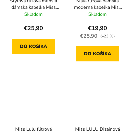
Štýlová ružová menšia
Malá ružová dámska
dámska kabelka Miss
moderná kabelka Miss
Lulu
Lulu
Skladom
Skladom
€25,90
€19,90
€25,90
(–23 %)
DO KOŠÍKA
DO KOŠÍKA
Miss Lulu flitrová
Miss LULU Dizajnová