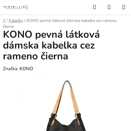
Prejsť
Hľadať
NÁKUP
na
KOŠÍK
obsah
Domov
/
Kabelky
/
KONO pevná látková dámska kabelka cez rameno
čierna
KONO pevná látková
dámska kabelka cez
rameno čierna
Značka:
KONO