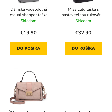
Dámska vodeodolná
Miss Lulu taška s
casual shopper taška
nastaviteľnou rukoväťou
LH2240- šedá - 14L
LM1642 - čierna
Skladom
Skladom
€19,90
€32,90
DO KOŠÍKA
DO KOŠÍKA