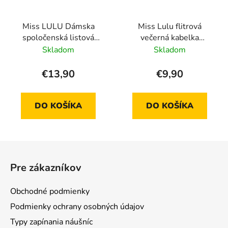
Miss LULU Dámska
Miss Lulu flitrová
spoločenská listová
večerná kabelka
kabelka LP2306 -
LH1765, sivá
Skladom
Skladom
ružová
€13,90
€9,90
DO KOŠÍKA
DO KOŠÍKA
Z
á
Pre zákazníkov
p
ä
Obchodné podmienky
t
Podmienky ochrany osobných údajov
i
Typy zapínania náušníc
e