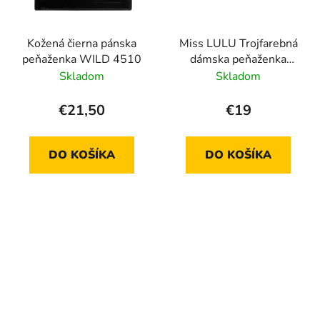
Kožená čierna pánska
Miss LULU Trojfarebná
peňaženka WILD 4510
dámska peňaženka
ružová
Skladom
Skladom
€21,50
€19
DO KOŠÍKA
DO KOŠÍKA