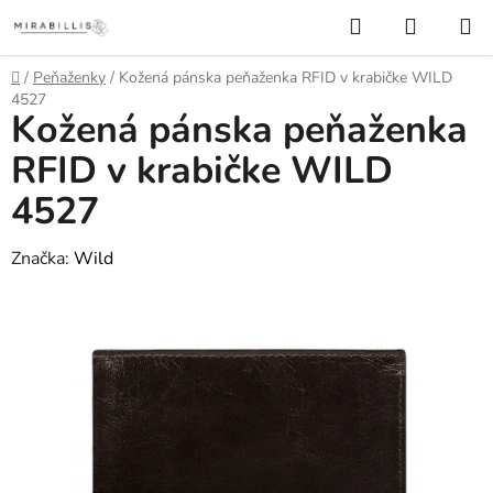
Prejsť
Hľadať
NÁKUP
na
KOŠÍK
obsah
Domov
/
Peňaženky
/
Kožená pánska peňaženka RFID v krabičke WILD
4527
Kožená pánska peňaženka
RFID v krabičke WILD
4527
Značka:
Wild