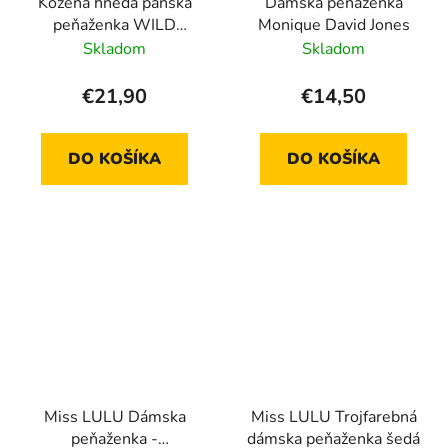
Kožená hnedá pánska
Dámska peňaženka
peňaženka WILD
Monique David Jones
N922-DIS
Skladom
Skladom
€21,90
€14,50
DO KOŠÍKA
DO KOŠÍKA
Miss LULU Dámska
Miss LULU Trojfarebná
peňaženka -
dámska peňaženka šedá