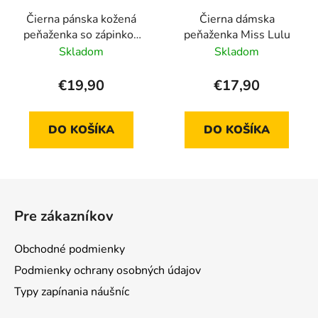
Čierna pánska kožená
Čierna dámska
peňaženka so zápinkou
peňaženka Miss Lulu
v krabičke GROSSO
Skladom
Skladom
€19,90
€17,90
DO KOŠÍKA
DO KOŠÍKA
Z
á
Pre zákazníkov
p
ä
Obchodné podmienky
t
Podmienky ochrany osobných údajov
i
Typy zapínania náušníc
e