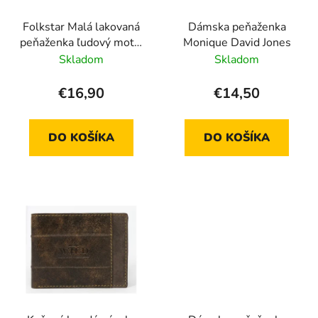
Folkstar Malá lakovaná
Dámska peňaženka
peňaženka ľudový motív
Monique David Jones
biela
Skladom
Skladom
€16,90
€14,50
DO KOŠÍKA
DO KOŠÍKA