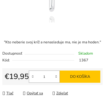
"Kto neberie svoj kríž a nenasleduje ma, nie je ma hoden."
Dostupnosť
Skladom
Kód:
1367
€19,95
DO KOŠÍKA
Jednotková cena:
Tlač
Opýtať sa
Zdieľať