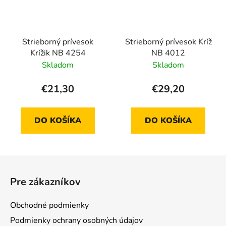
Strieborný prívesok
Strieborný prívesok Kríž
Krížik NB 4254
NB 4012
Skladom
Skladom
€21,30
€29,20
DO KOŠÍKA
DO KOŠÍKA
Z
á
Pre zákazníkov
p
ä
Obchodné podmienky
t
Podmienky ochrany osobných údajov