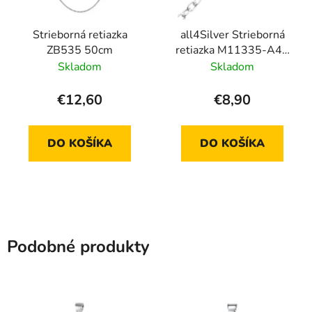
Strieborná retiazka
all4Silver Strieborná
ZB535 50cm
retiazka M11335-A4S
45 cm
Skladom
Skladom
€12,60
€8,90
DO KOŠÍKA
DO KOŠÍKA
Podobné produkty