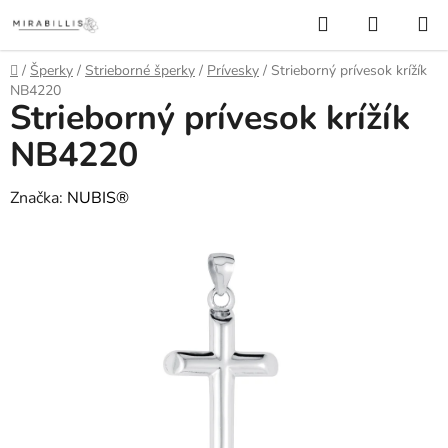
Prejsť
Hľadať
NÁKUP
na
KOŠÍK
obsah
Domov
/
Šperky
/
Strieborné šperky
/
Prívesky
/
Strieborný prívesok krížík
NB4220
Strieborný prívesok krížík
NB4220
Značka:
NUBIS®