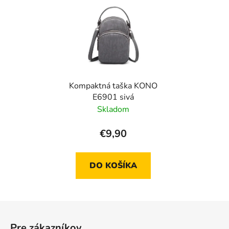
Kompaktná taška KONO
E6901 sivá
Skladom
€9,90
DO KOŠÍKA
Z
á
Pre zákazníkov