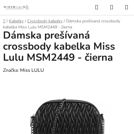
Prejsť
Hľadať
NÁKUP
na
KOŠÍK
obsah
Domov
/
Kabelky
/
Crossbody kabelky
/
Dámska prešívaná crossbody
kabelka Miss Lulu MSM2449 - čierna
Dámska prešívaná
crossbody kabelka Miss
Lulu MSM2449 - čierna
Značka:
Miss LULU