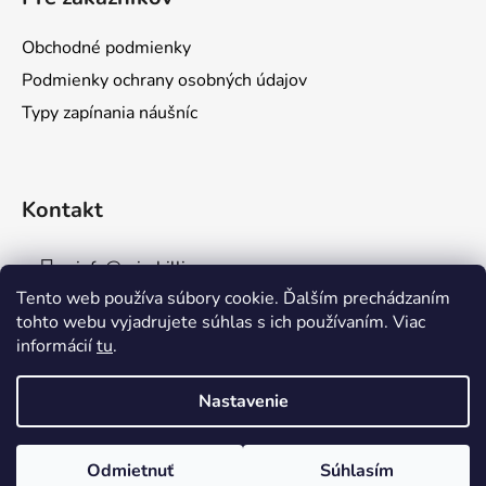
p
ä
Obchodné podmienky
t
Podmienky ochrany osobných údajov
i
Typy zapínania náušníc
e
Kontakt
info
@
mirabillis.eu
Tento web používa súbory cookie. Ďalším prechádzaním
0950854697
tohto webu vyjadrujete súhlas s ich používaním. Viac
informácií
tu
.
Nastavenie
Odmietnuť
Súhlasím
Vytvoril Shoptet