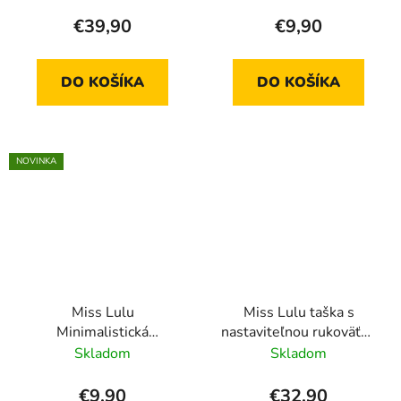
kabelka S2415 - zelená
€39,90
€9,90
DO KOŠÍKA
DO KOŠÍKA
NOVINKA
Miss Lulu
Miss Lulu taška s
Minimalistická
nastaviteľnou rukoväťou
vodeodolná crossbody
LM1642 - čierna
Skladom
Skladom
kabelka S2415 - béžová
€9,90
€32,90