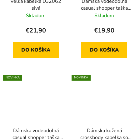
Veľká kabelka LG2062
Dámska vodeodolná
sivá
casual shopper taška
LH2240- šedá - 14L
Skladom
Skladom
€21,90
€19,90
DO KOŠÍKA
DO KOŠÍKA
NOVINKA
NOVINKA
Dámska vodeodolná
Dámska kožená
casual shopper taška
crossbody kabelka so