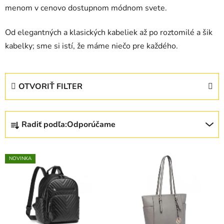
menom v cenovo dostupnom módnom svete.
Od elegantných a klasických kabeliek až po roztomilé a šik
kabelky; sme si istí, že máme niečo pre každého.
OTVORIŤ FILTER
R
Radiť podľa:
Odporúčame
a
d
V
e
NOVINKA
ý
n
p
i
i
e
s
p
p
r