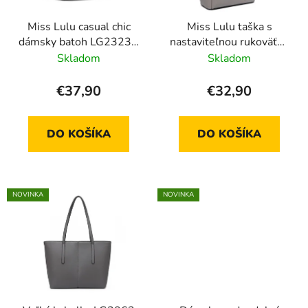
r
o
Miss Lulu casual chic
Miss Lulu taška s
o
d
dámsky batoh LG2323 -
nastaviteľnou rukoväťou
d
u
čierny
LM1642 - sivá
Skladom
Skladom
u
k
k
t
€37,90
€32,90
t
o
o
v
DO KOŠÍKA
DO KOŠÍKA
v
NOVINKA
NOVINKA