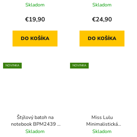
LH2240- čierna - 14L
širokým popruhom
Skladom
Skladom
L2310 - zelená
€19,90
€24,90
DO KOŠÍKA
DO KOŠÍKA
NOVINKA
NOVINKA
Štýlový batoh na
Miss Lulu
notebook BPM2439 -
Minimalistická
čierny
vodeodolná crossbody
Skladom
Skladom