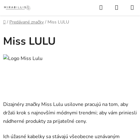
Prejsť
Hľadať
NÁKUP
na
KOŠÍK
obsah
Domov
/
Predávané značky
/
Miss LULU
Miss LULU
Dizajnéry značky Miss Lulu usilovne pracujú na tom, aby
držali krok s najnovšími módnymi trendmi; aby vám priniesli
nádherné produkty za prijateľné ceny.
Ich úžasné kabelky sa stávajú všeobecne uznávaným