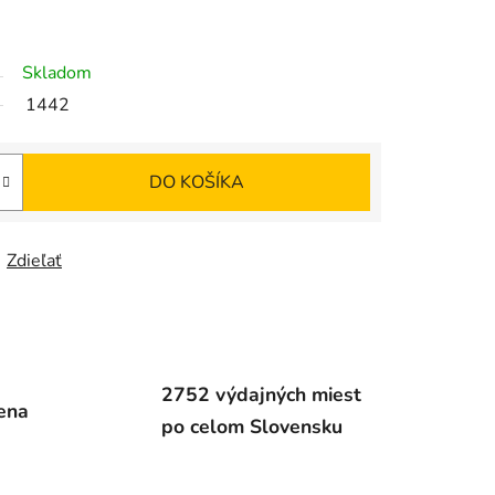
Skladom
1442
DO KOŠÍKA
Zdieľať
2752 výdajných miest
ena
po celom Slovensku