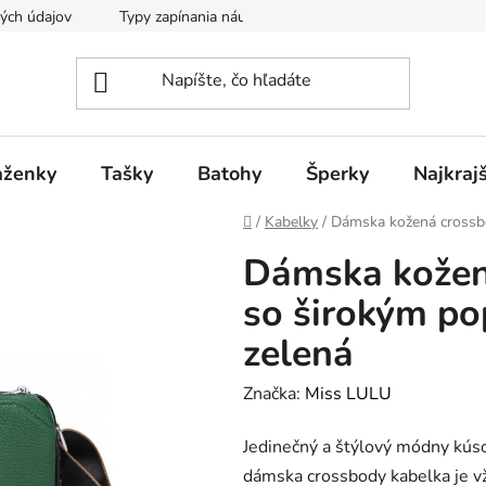
ých údajov
Typy zapínania náušníc
aženky
Tašky
Batohy
Šperky
Najkraj
Domov
/
Kabelky
/
Dámska kožená crossb
Dámska kožen
so širokým p
zelená
Značka:
Miss LULU
Jedinečný a štýlový módny kúso
dámska crossbody kabelka je v