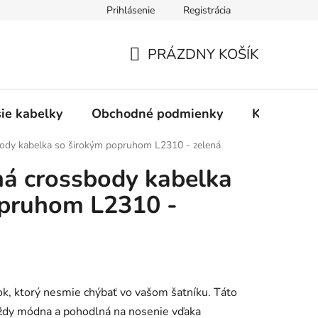
Prihlásenie
Registrácia
PRÁZDNY KOŠÍK
NÁKUPNÝ
KOŠÍK
šie kabelky
Obchodné podmienky
Kontakty
ody kabelka so širokým popruhom L2310 - zelená
á crossbody kabelka
opruhom L2310 -
k, ktorý nesmie chýbať vo vašom šatníku. Táto
ždy módna a pohodlná na nosenie vďaka