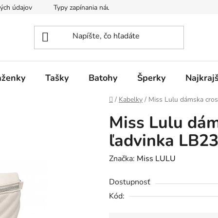
ých údajov
Typy zapínania náušníc
aženky
Tašky
Batohy
Šperky
Najkraj
Domov
/
Kabelky
/
Miss Lulu dámska cro
Miss Lulu dá
ľadvinka LB2
Značka:
Miss LULU
Dostupnosť
Kód: