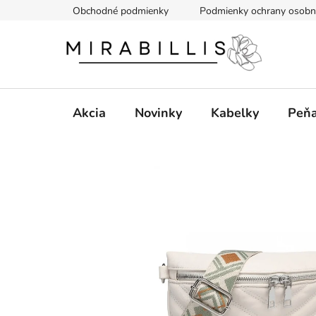
Prejsť
Obchodné podmienky
Podmienky ochrany osobn
na
obsah
Akcia
Novinky
Kabelky
Peň