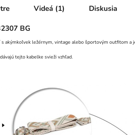
tre
Videá (1)
Diskusia
B2307 BG
 s akýmkoľvek ležérnym, vintage alebo športovým outfitom a 
vajú tejto kabelke svieži vzhľad.