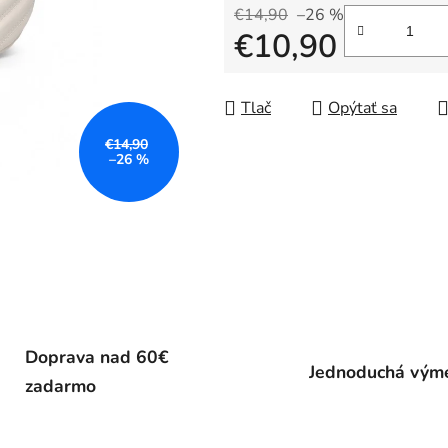
€14,90
–26 %
€10,90
Jednotková cena:
Tlač
Opýtať sa
€14,90
–26 %
Doprava nad 60€
Jednoduchá vým
zadarmo