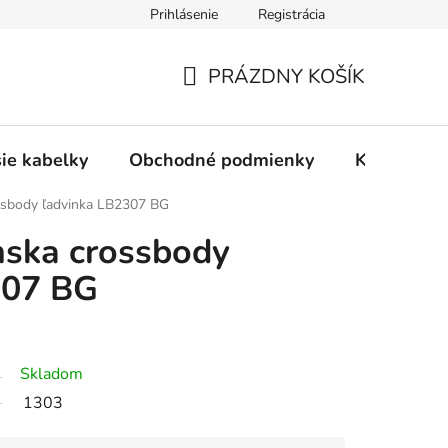
Prihlásenie
Registrácia
PRÁZDNY KOŠÍK
NÁKUPNÝ
KOŠÍK
šie kabelky
Obchodné podmienky
Kontakty
ssbody ľadvinka LB2307 BG
mska crossbody
307 BG
Skladom
1303