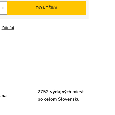
DO KOŠÍKA
Zdieľať
2752 výdajných miest
ena
po celom Slovensku