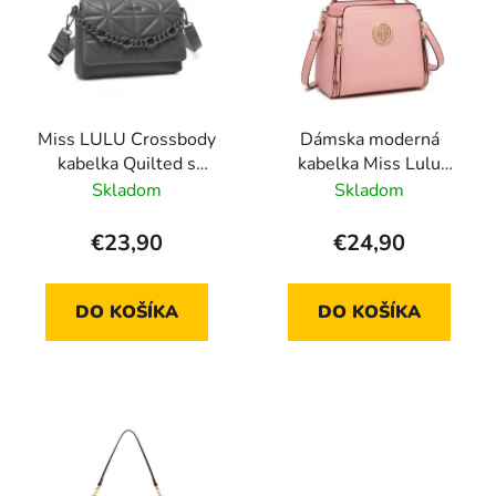
Miss LULU Crossbody
Dámska moderná
kabelka Quilted s
kabelka Miss Lulu
retiazkou - LG2318 -
LB2126- ružová
Skladom
Skladom
šedá
€23,90
€24,90
DO KOŠÍKA
DO KOŠÍKA