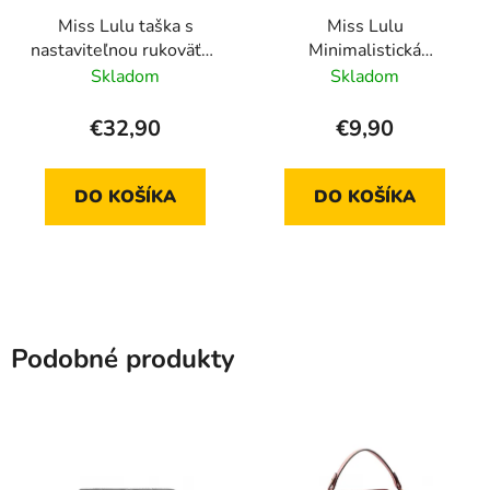
Miss Lulu taška s
Miss Lulu
nastaviteľnou rukoväťou
Minimalistická
LM1642 - čierna
vodeodolná crossbody
Skladom
Skladom
kabelka S2415 - béžová
€32,90
€9,90
DO KOŠÍKA
DO KOŠÍKA
Podobné produkty