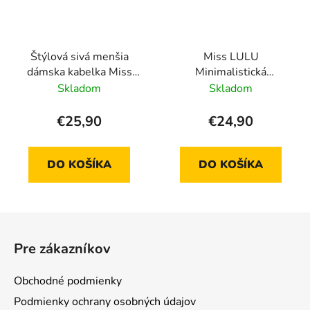
Štýlová sivá menšia
Miss LULU
dámska kabelka Miss
Minimalistická
Lulu
elegantná kabelka
Skladom
Skladom
LG2324 čierna
€25,90
€24,90
DO KOŠÍKA
DO KOŠÍKA
Z
á
Pre zákazníkov
p
ä
Obchodné podmienky
t
Podmienky ochrany osobných údajov