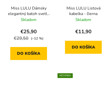
Miss LULU Dámsky
Miss LULU Listová
elegantný batoh svetlo
kabelka - čierna
šedý s príveskom, 15l
Skladom
Skladom
€25,90
€11,90
€29,50
(–12 %)
DO KOŠÍKA
DO KOŠÍKA
NOVINKA