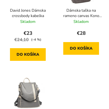
David Jones Dámska
Dámska taška na
crossbody kabelka
rameno canvas Kono
Saviora L sivá
Skladom
Skladom
€23
€28
€24,10
(–4 %)
DO KOŠÍKA
DO KOŠÍKA