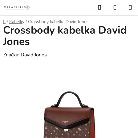
Prejsť
Hľadať
NÁKUP
na
KOŠÍK
obsah
Domov
/
Kabelky
/
Crossbody kabelka David Jones
Crossbody kabelka David
Jones
Značka:
David Jones