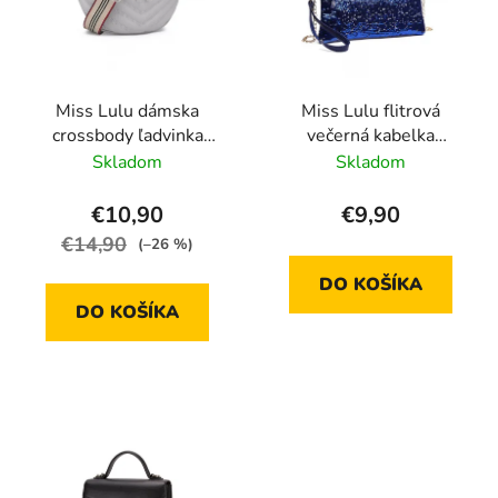
Miss Lulu dámska
Miss Lulu flitrová
crossbody ľadvinka
večerná kabelka
LB2307 GY
LH1765, modrá
Skladom
Skladom
€10,90
€9,90
€14,90
(–26 %)
DO KOŠÍKA
DO KOŠÍKA