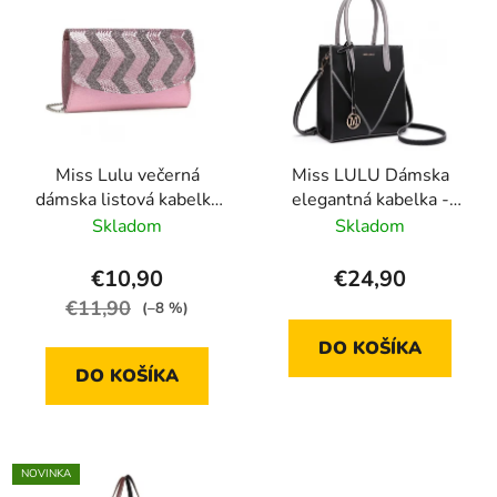
Miss Lulu večerná
Miss LULU Dámska
dámska listová kabelka
elegantná kabelka -
s flitrami LP2311,
čierna
Skladom
Skladom
ružová
€10,90
€24,90
€11,90
(–8 %)
DO KOŠÍKA
DO KOŠÍKA
NOVINKA