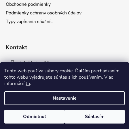
ä
Obchodné podmienky
t
Podmienky ochrany osobných údajov
i
Typy zapínania náušníc
e
Kontakt
info
@
mirabillis.eu
Tento web používa súbory cookie. Ďalším prechádzaním
0950854697
tohto webu vyjadrujete súhlas s ich používaním. Viac
informácií
tu
.
Nastavenie
Odmietnuť
Súhlasím
Vytvoril Shoptet
Copyright 2026
Mirabillis
. Všetky práva vyhradené.