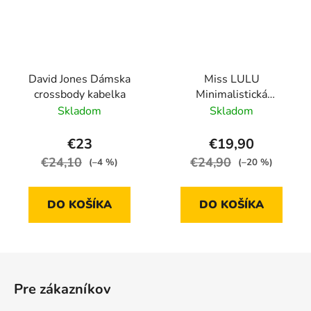
David Jones Dámska
Miss LULU
crossbody kabelka
Minimalistická
elegantná kabelka
Skladom
Skladom
LG2324 - hnedá
€23
€19,90
€24,10
€24,90
(–4 %)
(–20 %)
DO KOŠÍKA
DO KOŠÍKA
Z
á
Pre zákazníkov
p