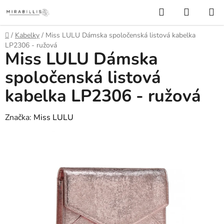
Prejsť
Hľadať
NÁKUP
na
KOŠÍK
obsah
Domov
/
Kabelky
/
Miss LULU Dámska spoločenská listová kabelka
LP2306 - ružová
Miss LULU Dámska
spoločenská listová
kabelka LP2306 - ružová
Značka:
Miss LULU