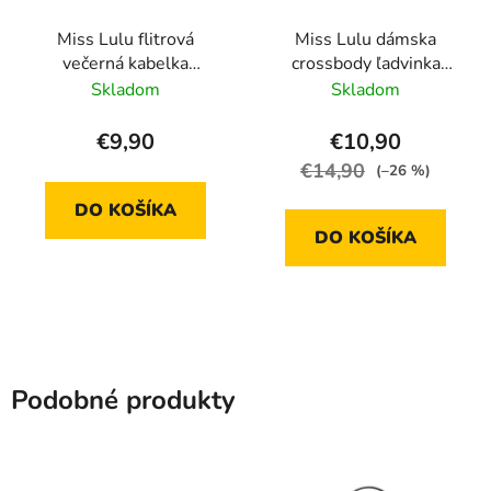
Miss Lulu flitrová
Miss Lulu dámska
večerná kabelka
crossbody ľadvinka
LH1765, sivá
LB2307 BK
Skladom
Skladom
€9,90
€10,90
€14,90
(–26 %)
DO KOŠÍKA
DO KOŠÍKA
Podobné produkty