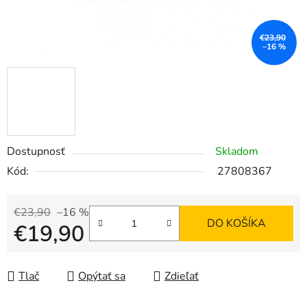
€23,90
–16 %
Dostupnosť
Skladom
Kód:
27808367
€23,90
–16 %
DO KOŠÍKA
€19,90
Jednotková cena:
Tlač
Opýtať sa
Zdieľať