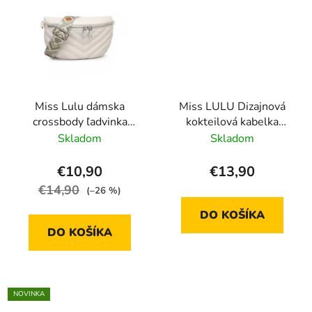
Miss Lulu dámska
Miss LULU Dizajnová
crossbody ľadvinka
kokteilová kabelka
LB2307 BG
EH2257 - zelená
Skladom
Skladom
€10,90
€13,90
€14,90
(–26 %)
DO KOŠÍKA
DO KOŠÍKA
NOVINKA