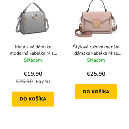
Malá sivá dámska
Štýlová ružová menšia
moderná kabelka Miss
dámska kabelka Miss
Lulu E1851
Lulu
Skladom
Skladom
€19,90
€25,90
€25,90
(–23 %)
DO KOŠÍKA
DO KOŠÍKA