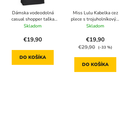
Dámska vodeodolná
Miss Lulu Kabelka cez
casual shopper taška
plece s trojuholníkovým
LH2240- čierna - 14L
detailom
Skladom
Skladom
€19,90
€19,90
€29,90
(–33 %)
DO KOŠÍKA
DO KOŠÍKA