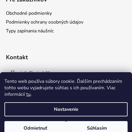
p
ä
Obchodné podmienky
t
Podmienky ochrany osobných údajov
i
Typy zapínania náušníc
e
Kontakt
info
@
mirabillis.eu
Tento web používa súbory cookie. Ďalším prechádzaním
0950854697
tohto webu vyjadrujete súhlas s ich používaním. Viac
informácií
tu
.
Nastavenie
Odmietnuť
Súhlasím
Vytvoril Shoptet