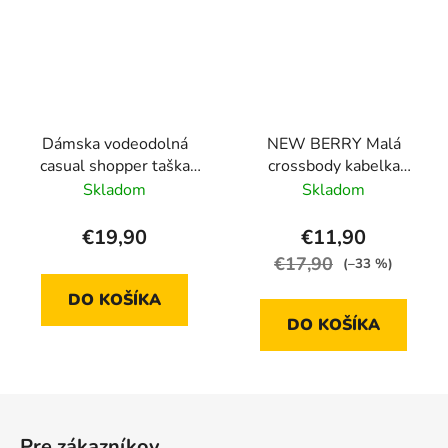
Dámska vodeodolná
NEW BERRY Malá
casual shopper taška
crossbody kabelka
LH2240- šedá - 14L
čierno-strieborná
Skladom
Skladom
YH1633
€19,90
€11,90
€17,90
(–33 %)
DO KOŠÍKA
DO KOŠÍKA
Z
á
Pre zákazníkov