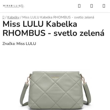
Prejsť
Hľadať
NÁKUP
na
KOŠÍK
obsah
Domov
/
Kabelky
/
Miss LULU Kabelka RHOMBUS - svetlo zelená
Miss LULU Kabelka
RHOMBUS - svetlo zelená
Značka:
Miss LULU